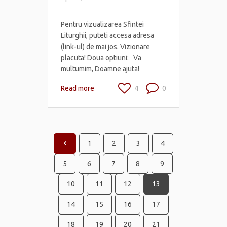
Pentru vizualizarea Sfintei
Liturghii, puteti accesa adresa
(link-ul) de mai jos. Vizionare
placuta! Doua optiuni: Va
multumim, Doamne ajuta!
Read more
4
0
1
2
3
4
5
6
7
8
9
10
11
12
13
14
15
16
17
18
19
20
21