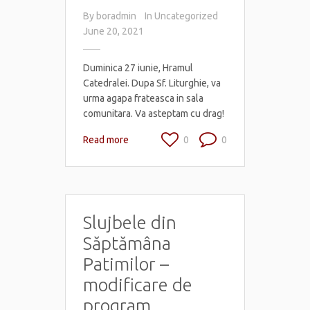
By
boradmin
In
Uncategorized
June 20, 2021
Duminica 27 iunie, Hramul
Catedralei. Dupa Sf. Liturghie, va
urma agapa frateasca in sala
comunitara. Va asteptam cu drag!
Read more
0
0
Slujbele din
Săptămâna
Patimilor –
modificare de
program