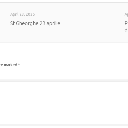
April 23, 2025
Ap
Sf Gheorghe 23 aprilie
P
d
are marked
*