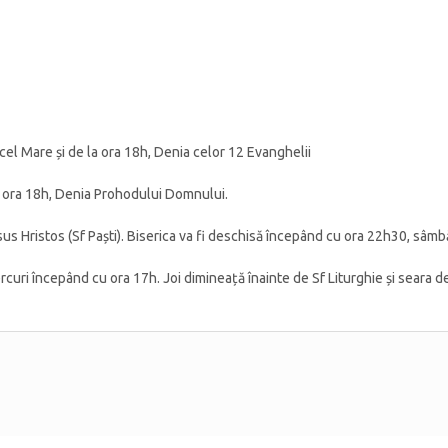
le cel Mare și de la ora 18h, Denia celor 12 Evanghelii
e la ora 18h, Denia Prohodului Domnului.
isus Hristos (Sf Paști). Biserica va fi deschisă începând cu ora 22h30, sâmb
iercuri începând cu ora 17h. Joi dimineață înainte de Sf Liturghie și seara 