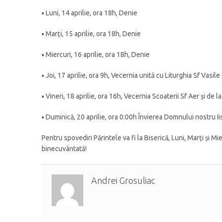
▪︎ Luni, 14 aprilie, ora 18h, Denie
▪︎ Marți, 15 aprilie, ora 18h, Denie
▪︎ Miercuri, 16 aprilie, ora 18h, Denie
▪︎ Joi, 17 aprilie, ora 9h, Vecernia unită cu Liturghia Sf Vasi
▪︎ Vineri, 18 aprilie, ora 16h, Vecernia Scoaterii Sf Aer și d
▪︎ Duminică, 20 aprilie, ora 0:00h Învierea Domnului nostru I
Pentru spovediri Părintele va fi la Biserică, Luni, Marți și M
binecuvântată!
Andrei Grosuliac